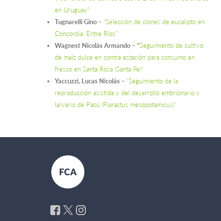
en Uruguay”
Tugnarelli Gino
–
“Selección de clones de eucalipto en
Concordia, Entre Ríos”
Wagnest Nicolás Armando
–
“
Seguimiento de cultivo
de maíz dulce en contra estación para consumo en
fresco en Santa Rosa (Santa Fe)”
Yaccuzzi, Lucas Nicolás
–
“Seguimiento de la
reproducción asistida y del desarrollo embrionario y
larvario de Pacú (Piaractus mesopotamicus)”