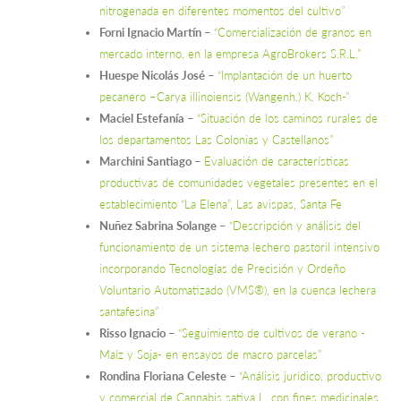
nitrogenada en diferentes momentos del cultivo”
Forni Ignacio Martín
–
“Comercialización de granos en
mercado interno, en la empresa AgroBrokers S.R.L.”
Huespe Nicolás José
–
“Implantación de un huerto
pecanero –Carya illinoiensis (Wangenh.) K. Koch-”
Maciel Estefanía
–
“Situación de los caminos rurales de
los departamentos Las Colonias y Castellanos”
Marchini Santiago
–
Evaluación de características
productivas de comunidades vegetales presentes en el
establecimiento “La Elena”, Las avispas, Santa Fe
Nuñez Sabrina Solange
–
“Descripción y análisis del
funcionamiento de un sistema lechero pastoril intensivo
incorporando Tecnologías de Precisión y Ordeño
Voluntario Automatizado (VMS®), en la cuenca lechera
santafesina”
Risso Ignacio
–
“Seguimiento de cultivos de verano -
Maíz y Soja- en ensayos de macro parcelas”
Rondina Floriana Celeste
–
“Análisis jurídico, productivo
y comercial de Cannabis sativa L. con fines medicinales