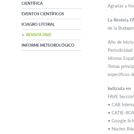
CIENTÍFICA
Agrarias y Fo
EVENTOS CIENTÍFICOS
La Revista F
ICIAGRO LITORAL
de la Budapes
REVISTA FAVE
Año de Inici
INFORME METEOROLÓGICO
Periodicidad:
Idioma: Españ
Temas princip
específicos d
Indizada en
FAVE Sección 
• CAB Intern
• CATIE-IICA
• Google Sch
• Núcleo Bás