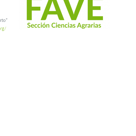
rto”
org/