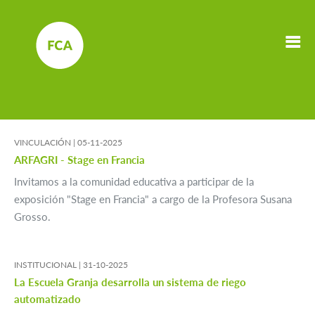
VINCULACIÓN |
05-11-2025
ARFAGRI - Stage en Francia
Invitamos a la comunidad educativa a participar de la
exposición "Stage en Francia" a cargo de la Profesora Susana
Grosso.
INSTITUCIONAL |
31-10-2025
La Escuela Granja desarrolla un sistema de riego
automatizado