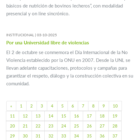
básicos de nutrición de bovinos lecheros”, con modalidad
presencial y on line sincrónico.
INSTITUCIONAL |
03-10-2025
Por una Universidad libre de violencias
El 2 de octubre se conmemora el Día Internacional de la No
Violencia establecido por la ONU en 2007. Desde la UNL se
llevan adelante capacitaciones, protocolos y campañas para
garantizar el respeto, diálogo y la construcción colectiva en su
comunidad.
Previous
«
1
2
3
4
5
6
7
8
9
10
11
12
13
14
15
16
17
18
19
20
21
22
23
24
25
26
27
28
29
30
31
32
33
34
35
36
37