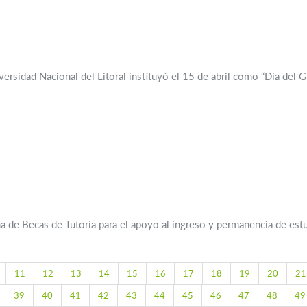
versidad Nacional del Litoral instituyó el 15 de abril como “Día del 
 de Becas de Tutoría para el apoyo al ingreso y permanencia de estu
11
12
13
14
15
16
17
18
19
20
21
39
40
41
42
43
44
45
46
47
48
49