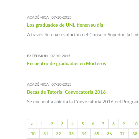
ACADÉMICA |
07-10-2015
Los graduados de UNL tienen su día
A través de una resolución del Consejo Superior, la Uni
EXTENSIÓN |
07-10-2015
Encuentro de graduados en Morteros
ACADÉMICA |
07-10-2015
Becas de Tutoría: Convocatoria 2016
Se encuentra abierta la Convocatoria 2016 del Programa
Previous
«
1
2
3
4
5
6
7
8
9
10
30
31
32
33
34
35
36
37
38