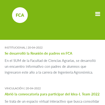
INSTITUCIONAL |
20-04-2022
Se desarrolló la Reunión de padres en FCA
En el SUM de la Facultad de Ciencias Agrarias, se desarrolló
un encuentro informativo con padres de alumnos que
ingresaron este año a la carrera de Ingeniería Agronómica.
VINCULACIÓN |
20-04-2022
Abrió la convocatoria para participar del Idea-L Team 2022
Se trata de un espacio virtual interactivo que busca consolidar