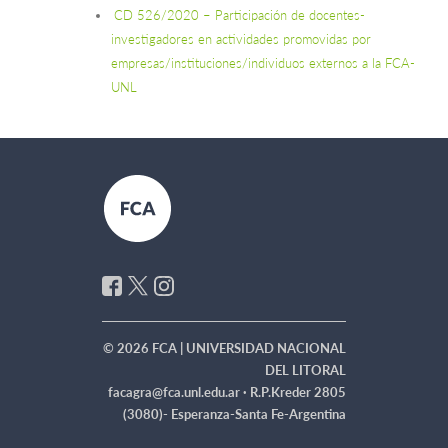
CD 526/2020 – Participación de docentes-
investigadores en actividades promovidas por
empresas/instituciones/individuos externos a la FCA-
UNL
© 2026 FCA | UNIVERSIDAD NACIONAL
DEL LITORAL
facagra@fca.unl.edu.ar ·
R.P.Kreder 2805
(3080)- Esperanza-Santa Fe-Argentina