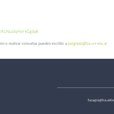
gle/A1NLo3qrNsY4Cg3p8
ón o realizar consultas pueden escribir a
posgrado@fca.unl.edu.ar
facagra@fca.unl.e