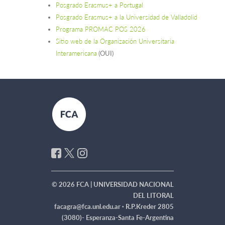
Posgrado Erasmus+ a Portugal
Posgrado Erasmus+ a la Universidad de Valladolid
Programa PROMAC POS 2026
Sitio web de la Organización Universitaria
Interamericana
(OUI)
© 2026 FCA | UNIVERSIDAD NACIONAL
DEL LITORAL
facagra@fca.unl.edu.ar ·
R.P.Kreder 2805
(3080)- Esperanza-Santa Fe-Argentina