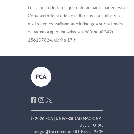
Los emprendedores que quieran participar en esta
Convocatoria pueden escribir sus consultas vía
mail a expresiva@santafeciudad.gov.ar o a través
de WhatsApp o llamadas al teléfono (0342)
156107824, de 9 a 17 h.
© 2026 FCA | UNIVERSIDAD NACIONAL
DEL LITORAL
facagra@fca.unl.edu.ar ·
R.P.Kreder 2805