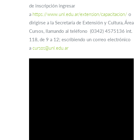
de inscripción ingresar
a
https://www.unl.edu.ar/extension/capacitacion/
o
dirigirse a la Secretaría de Extensión y Cultura, Área
Cursos, llamando al teléfono (0342) 4575136 int.
118, de 9 a 12; escribiendo un correo electrónico
a
cursos@unl.edu.ar