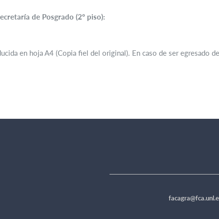
Secretaría de Posgrado (2º piso):
ida en hoja A4 (Copia fiel del original). En caso de ser egresado de e
facagra@fca.unl.e