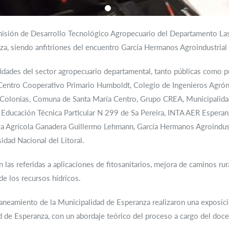
isión de Desarrollo Tecnológico Agropecuario del Departamento Las
za, siendo anfitriones del encuentro García Hermanos Agroindustrial S
idades del sector agropecuario departamental, tanto públicas como p
s Centro Cooperativo Primario Humboldt, Colegio de Ingenieros Agr
 Colonias, Comuna de Santa María Centro, Grupo CREA, Municipalida
ducación Técnica Particular N 299 de Sa Pereira, INTA AER Esperanza
va Agrícola Ganadera Guillermo Lehmann, García Hermanos Agroindustr
idad Nacional del Litoral.
las referidas a aplicaciones de fitosanitarios, mejora de caminos ru
de los recursos hídricos.
saneamiento de la Municipalidad de Esperanza realizaron una exposici
dad de Esperanza, con un abordaje teórico del proceso a cargo del doce