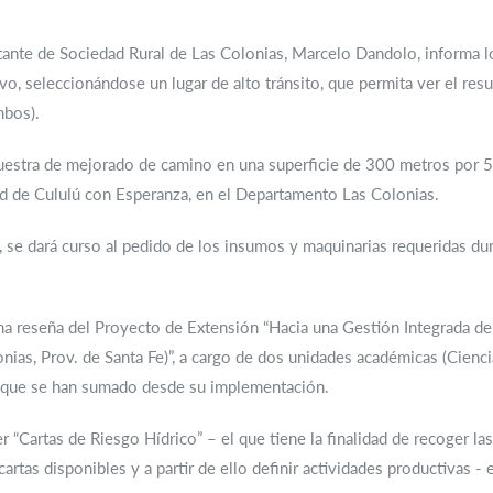
tante de Sociedad Rural de Las Colonias, Marcelo Dandolo, informa lo
, seleccionándose un lugar de alto tránsito, que permita ver el result
mbos).
muestra de mejorado de camino en una superficie de 300 metros por 
dad de Cululú con Esperanza, en el Departamento Las Colonias.
 se dará curso al pedido de los insumos y maquinarias requeridas dura
 una reseña del Proyecto de Extensión “Hacia una Gestión Integrada d
as, Prov. de Santa Fe)”, a cargo de dos unidades académicas (Cienci
s que se han sumado desde su implementación.
er “Cartas de Riesgo Hídrico” – el que tiene la finalidad de recoger l
s cartas disponibles y a partir de ello definir actividades productivas