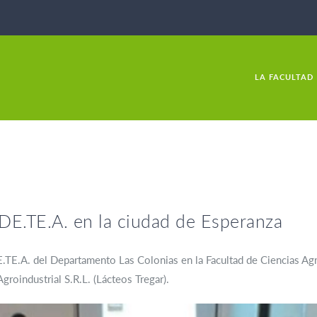
LA FACULTAD
E.TE.A. en la ciudad de Esperanza
TE.A. del Departamento Las Colonias en la Facultad de Ciencias Agra
roindustrial S.R.L. (Lácteos Tregar).