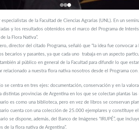
r especialistas de la Facultad de Ciencias Agrarias (UNL). En un semi
ladas y los resultados obtenidos en el marco del Programa de Interés
e la Flora Nativa”.
iero, director del citado Programa, señaló que “la idea fue convocar 
os becarios y pasantes, ya que cada uno trabaja en un aspecto particu
también al público en general de la Facultad para difundir lo que esta
lar relacionado a nuestra flora nativa nosotros desde el Programa co
jo se centra en tres ejes: documentación, conservación y en la valorac
a distintas provincias de Argentina en los que se colectan plantas la
ario es como una biblioteca, pero en vez de libros se conservan pla
bario cuenta con una colección de 25.000 ejemplares y constituye el c
rbario se dispone, además, del Banco de Imágenes “IRUPÉ”, que inclu
 de la flora nativa de Argentina”.