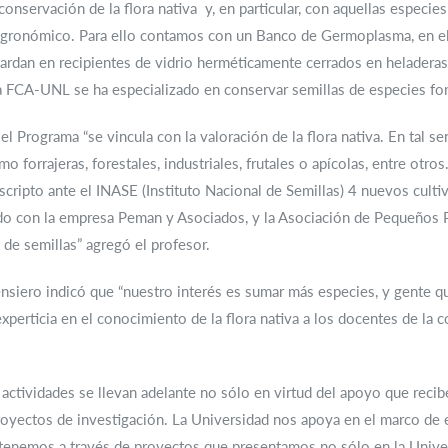
conservación de la flora nativa y, en particular, con aquellas especi
 agronómico. Para ello contamos con un Banco de Germoplasma, en el 
uardan en recipientes de vidrio herméticamente cerrados en heladera
 FCA-UNL se ha especializado en conservar semillas de especies forr
l Programa “se vincula con la valoración de la flora nativa. En tal 
forrajeras, forestales, industriales, frutales o apícolas, entre otros.
cripto ante el INASE (Instituto Nacional de Semillas) 4 nuevos cultiv
do con la empresa Peman y Asociados, y la Asociación de Pequeños 
 de semillas” agregó el profesor.
nsiero indicó que “nuestro interés es sumar más especies, y gente qu
perticia en el conocimiento de la flora nativa a los docentes de la 
s actividades se llevan adelante no sólo en virtud del apoyo que reci
royectos de investigación. La Universidad nos apoya en el marco de 
btenemos a través de proyectos que presentamos no sólo en la Unive