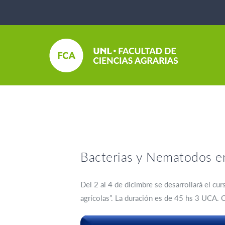
Bacterias y Nematodos 
Del 2 al 4 de dicimbre se desarrollará el c
agrícolas”. La duración es de 45 hs 3 UCA. 