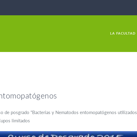
LA FACULTAD
entomopatógenos
urso de posgrado “Bacterias y Nematodos entomopatógenos utilizados 
Cupos limitados