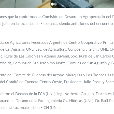
uciones que la conforman, la Comisión de Desarrollo Agropecuario d
 julio en la localidad de Esperanza, siendo anfitriones del encuentro 
ncia de Agricultores Federados Argentinos Centro Cooperativo Prima
de Cs. Agrarias UNL, Esc. de Agricultura, Ganadería y Granja UNL, C
. Rural de Las Colonias y Ateneo Juvenil, Soc. Rural de San Carlos
mboldt, Comuna de San Jerónimo Norte, Comuna de San Agustín y C
dente del Comité de Cuencas del Arroyo Malaquías y Los Troncos, Luis
el Comité de Cuencas Centro Oeste, Presidente, Julio Rossi y Secre
tieron el Decano de la FCA (UNL), Ing. Norberto Gariglio, Docentes 
Marano; el Decano de la Fac. Ingeniería Cs. Hídricas (UNL), Dr. Raúl P
nes Institucionales de la FICH (UNL).