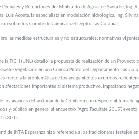
 Drenajes y Retenciones del Ministerio de Aguas de Santa Fe, Ing. A
 Luis Acosta, la especialista en modelación hidrológica, Ing. Silvina
ación sobre los Comité de Cuencas del Depto. Las Colonias.
bre las medidas estructurales y no estructurales, normativas vigente
e la FICH (UNL) detalló la propuesta de realización de un Proyecto d
-Suelo-Vegetación en una Cuenca Piloto del Departamento Las Coloni
ones frente a la problemática de los anegamientos ocurridos recient
 afectaciones importantes al sistema productivo, impactando negat
e los avances del accionar de la Comisión con respecto al tema de apl
ados y público en general al encuentro “Agro Facultate 2015”, evento 
 15.30 hs.
renti de INTA Esperanza hizo referencia a los tradicionales festejos 