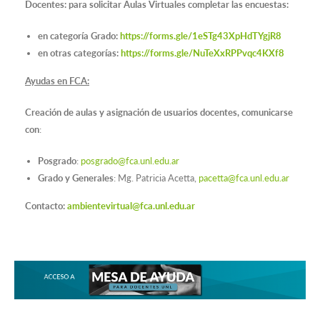
Docentes: para solicitar Aulas Virtuales completar las encuestas:
en categoría Grado:
https://forms.gle/1eSTg43XpHdTYgjR8
en otras categorías:
https://forms.gle/NuTeXxRPPvqc4KXf8
Ayudas en FCA:
Creación de aulas y asignación de usuarios docentes, comunicarse
con
:
Posgrado
:
posgrado@fca.unl.edu.ar
Grado y Generales
: Mg. Patricia Acetta,
pacetta@fca.unl.edu.ar
Contacto:
ambientevirtual@fca.unl.edu.ar